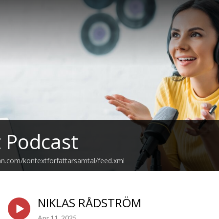
 Podcast
an.com/kontextforfattarsamtal/feed.xml
NIKLAS RÅDSTRÖM
Apr 11, 2025