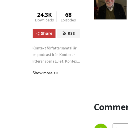
24.3K
68
Downloads
Episodes
Share
RSS
Kontext författarsamtal är 
en podcast från Kontext - 
litterär scen i Luleå. Kontext 
litterär scen i Luleå 
Show more >>
produceras med stöd av 
Statens Kulturråd och Luleå 
kommun.

Podden produceras med 
stöd av Region Norrbotten 
Commen
och i samarbete med 
Kontext.