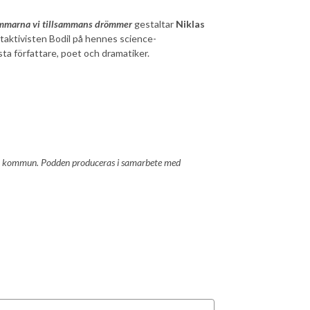
mmarna vi tillsammans drömmer
gestaltar
Niklas
mataktivisten Bodil på hennes science-
sta författare, poet och dramatiker.
uleå kommun. Podden produceras i samarbete med