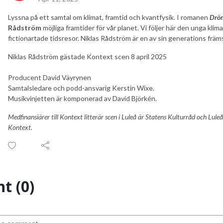
Lyssna på ett samtal om klimat, framtid och kvantfysik. I romanen
Drö
Rådström
möjliga framtider för vår planet. Vi följer här den unga kli
fictionartade tidsresor. Niklas Rådström är en av sin generations främ
Niklas Rådström gästade Kontext scen 8 april 2025
Producent David Väyrynen
Samtalsledare och podd-ansvarig Kerstin Wixe.
Musikvinjetten är komponerad av David Björkén.
Medfinansiärer till Kontext litterär scen i Luleå är Statens Kulturråd och L
Kontext.
t (0)